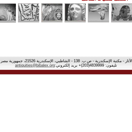
تبة الإسكندرية - ص.ب. 138 - الشاطبي، الإسكندرية 21526، جمهورية مصر العربية
تليفون: 4839999(203)+ بريد إلكتروني:
antiquities@bibalex.org