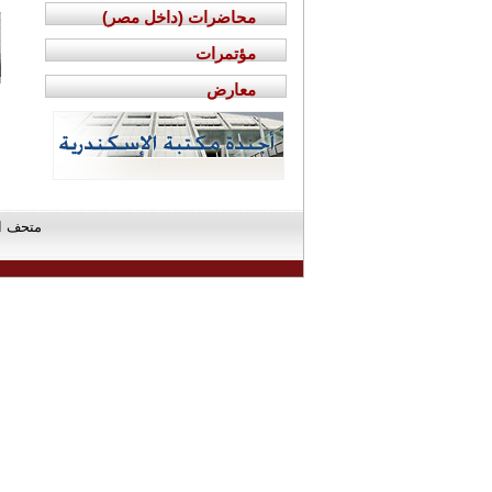
محاضرات (داخل مصر)
مؤتمرات
معارض
متحف الآثار - مك