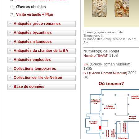
Œuvres choisies
Visite virtuelle + Plan
+
Antiquités gréco-romaines
+
Antiquités byzantines
Sceau (?) gravé au nom de
Thoutmosis III
© Musée des Antiquités de la BA / M.
+
Antiquités islamiques
Aly
+
Antiquités du chantier de la BA
Numéro(s) de l’objet
1108
Numéro "BAAM"
+
Antiquités englouties
(Greco-Roman Museum)
Inv.
+
Collections temporaires
1865
3001
SR (Greco-Roman Museum)
+
(A)
Collection de l'Ile de Nelson
Où trouver?
+
Base de données