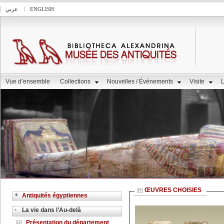
عربي
ENGLISH
Vue d’ensemble
Collections
Nouvelles / Événements
Visite
L
ŒUVRES CHOISIES
+
Antiquités égyptiennes
-
La vie dans l’Au-delà
Présentation du département